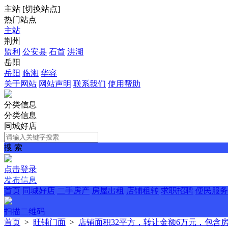
主站
[
切换站点
]
热门站点
主站
荆州
监利
公安县
石首
洪湖
岳阳
岳阳
临湘
华容
关于网站
网站声明
联系我们
使用帮助
分类信息
分类信息
同城好店
搜 索
点击登录
发布信息
首页
同城好店
二手房产
房屋出租
店铺租转
求职招聘
便民服务
扫描二维码
首页
>
旺铺门面
>
店铺面积32平方，转让金额6万元，包含房租2