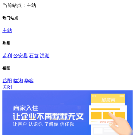
当前站点：主站
热门站点
主站
荆州
监利
公安县
石首
洪湖
岳阳
岳阳
临湘
华容
关闭