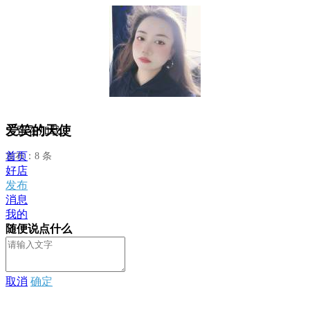
爱笑的天使
正在加载...
首页
发布：8 条
好店
发布
消息
我的
随便说点什么
取消
确定