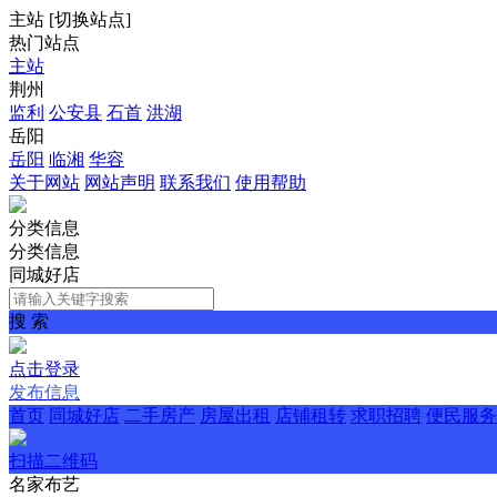
主站
[
切换站点
]
热门站点
主站
荆州
监利
公安县
石首
洪湖
岳阳
岳阳
临湘
华容
关于网站
网站声明
联系我们
使用帮助
分类信息
分类信息
同城好店
搜 索
点击登录
发布信息
首页
同城好店
二手房产
房屋出租
店铺租转
求职招聘
便民服务
扫描二维码
名家布艺